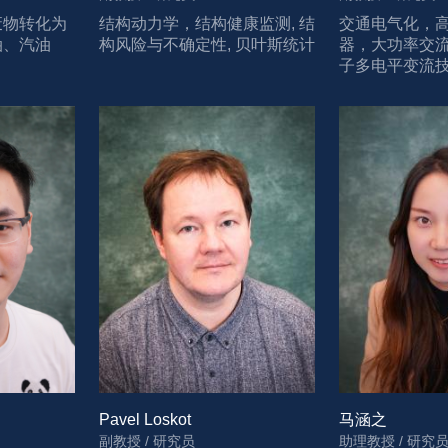
废物转化为
结构动力学，结构健康监测, 结
交通电气化，
油、汽油
构风险与不确定性, 贝叶斯统计
器，大功率交
子多电平变流
Pavel Loskot
马涵之
副教授 / 研究员
助理教授 / 研究