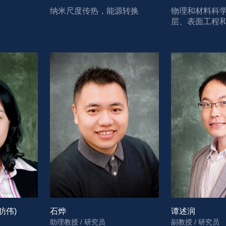
纳米尺度传热，能源转换
物理和材料科
层、表面工程
邵昉伟)
石烨
谭述润
助理教授 / 研究员
副教授 / 研究员