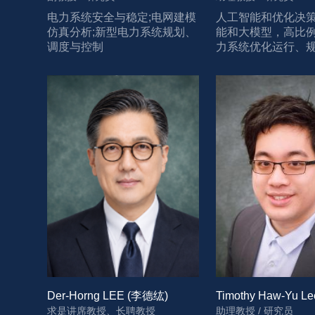
电力系统安全与稳定;电网建模
人工智能和优化决
仿真分析;新型电力系统规划、
能和大模型，高比
调度与控制
力系统优化运行、
稳定规则，电商供
物流
Der-Horng LEE (李德纮)
Timothy Haw-Yu Le
求是讲席教授、长聘教授
助理教授 / 研究员