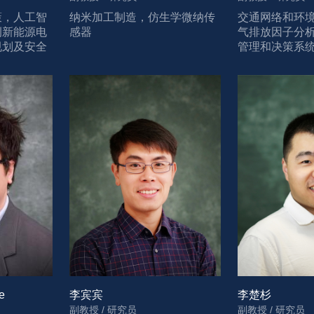
策，人工智
纳米加工制造，仿生学微纳传
交通网络和环
例新能源电
感器
气排放因子分
规划及安全
管理和决策系
应链及交通
驶、交通规划
e
李宾宾
李楚杉
副教授 / 研究员
副教授 / 研究员