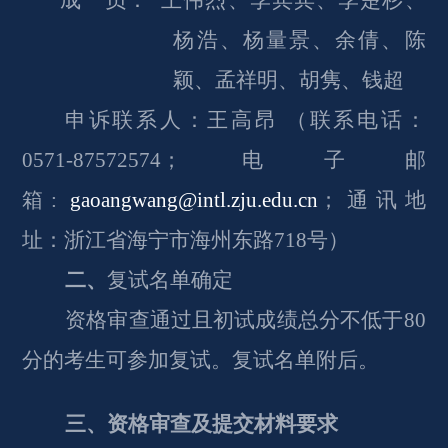
成 员：
王伟烈、李宾宾、李楚杉、
杨浩、杨量景、余倩、陈
颖、孟祥明、胡隽、钱超
申诉联系人：王高昂
（联系电话：
0571-87572574；电子邮
箱:
gaoangwang@intl.zju.edu.cn
；通讯地
址：浙江省海宁市海州东路
718号）
二、
复试名单确定
资格审查通过且初试成绩总分不低于
80
分的考生
可
参加复试。复试名单附后。
三、资格审查及提交材料要求