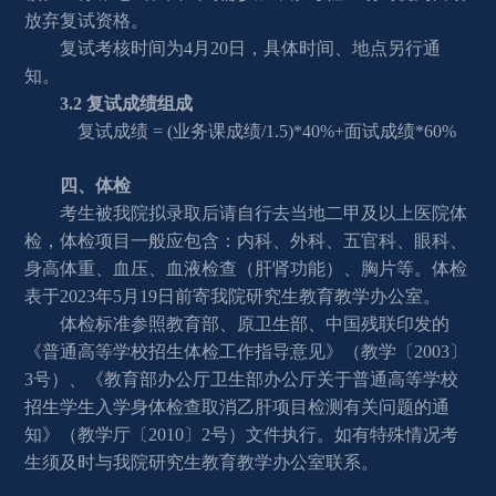
放弃复试资格。 
复试考核时间为4月2
0
日，具体时间、地点另行通
知。
3.
2 
复试成绩组成 
复试成绩
=
(
业务课成绩/
1.5)*40%+
面试成绩*
60
%
四、体检
考生被我院拟录取后请自行去当地二甲及以上医院体
检，体检项目一般应包含：内科、外科、五官科、眼科、
身高体重、血压、血液检查（肝肾功能）、胸片等。体检
表于202
3
年5月1
9
日前寄我院研究生教育教学办公室。
体检标准参照教育部、原卫生部、中国残联印发的
《普通高等学校招生体检工作指导意见》（教学〔2003〕
3号）、《教育部办公厅卫生部办公厅关于普通高等学校
招生学生入学身体检查取消乙肝项目检测有关问题的通
知》（教学厅〔2010〕2号）文件执行。如有特殊情况考
生须及时与我院研究生教育教学办公室联系。