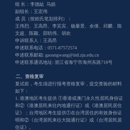
组
长：李德紘
马皓
副组长：王宏伟
成
员（按姓氏笔划排列）：
王伟烈、王高昂、李宾宾、杨量景、余倩、邱麟、陈
文超、陈颖、邵昉伟、胡欢
申诉联系人：王高昂
申述联系电话：0571-87572574
申述联系邮箱: gaoangwang@intl.zju.edu.cn
申述联系通讯地址: 浙江省海宁市海州东路718号
二、资格复审
复试前，考生须进行报考资格复审，提交查验的材料
如下：
1.
港澳地区考生提供
①香港或澳门永久性居民身份证
和②《港澳居民来往内地通行证》或《港澳居民居住
证》；台湾地区考生提供①在台湾居住的有效身份证
明和②《台湾居民来往大陆通行证》或《台湾居民居
住证》。