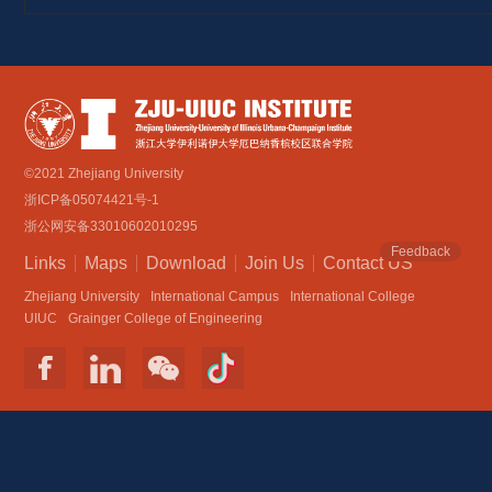
©2021 Zhejiang University
浙ICP备05074421号-1
浙公网安备33010602010295
Feedback
Links
Maps
Download
Join Us
Contact US
Zhejiang University
International Campus
International College
UIUC
Grainger College of Engineering