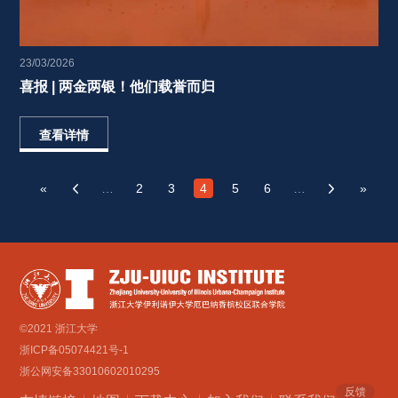
23/03/2026
喜报 | 两金两银！他们载誉而归 
查看详情
«
…
2
3
4
5
6
…
»
‹
›
©2021 浙江大学
浙ICP备05074421号-1
浙公网安备33010602010295
反馈