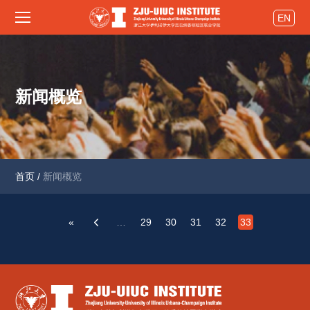
EN
新闻概览
首页
/
新闻概览
«
…
29
30
31
32
33
‹