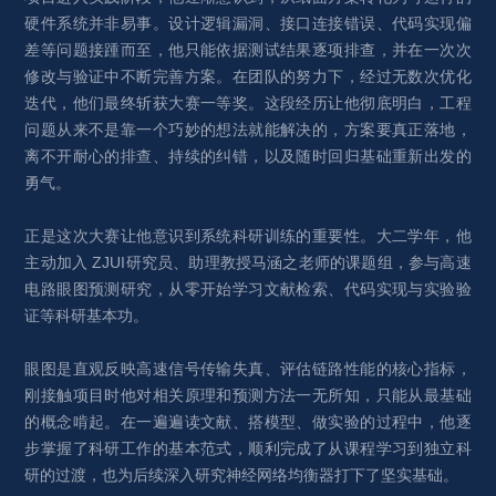
硬件系统并非易事。设计逻辑漏洞、接口连接错误、代码实现偏
差等问题接踵而至，他只能依据测试结果逐项排查，并在一次次
修改与验证中不断完善方案。在团队的努力下，经过无数次优化
迭代，他们最终斩获大赛一等奖。这段经历让他彻底明白，工程
问题从来不是靠一个巧妙的想法就能解决的，方案要真正落地，
离不开耐心的排查、持续的纠错，以及随时回归基础重新出发的
勇气。
正是这次大赛让他意识到系统科研训练的重要性。大二学年，他
主动加入 ZJUI研究员、助理教授马涵之老师的课题组，参与高速
电路眼图预测研究，从零开始学习文献检索、代码实现与实验验
证等科研基本功。
眼图是直观反映高速信号传输失真、评估链路性能的核心指标，
刚接触项目时他对相关原理和预测方法一无所知，只能从最基础
的概念啃起。在一遍遍读文献、搭模型、做实验的过程中，他逐
步掌握了科研工作的基本范式，顺利完成了从课程学习到独立科
研的过渡，也为后续深入研究神经网络均衡器打下了坚实基础。