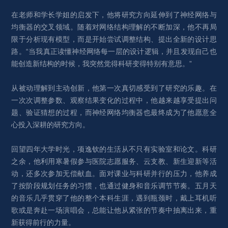
在老师和学长学姐的启发下，他将研究方向延伸到了神经网络与
均衡器的交叉领域。随着对网络结构理解的不断加深，他不再局
限于分析现有模型，而是开始尝试调整结构、提出全新的设计思
路。“当我真正读懂神经网络每一层的设计逻辑，并且发现自己也
能创造新结构的时候，我突然觉得科研变得特别有意思。”
从被动理解到主动创新，他第一次真切感受到了研究的乐趣。在
一次次调整参数、观察结果变化的过程中，他越来越享受提出问
题、验证猜想的过程，而神经网络均衡器也最终成为了他愿意全
心投入深耕的研究方向。
回望四年大学时光，项逸钦的生活从不只有实验室和论文。科研
之余，他利用寒暑假参与医院志愿服务、云支教、新生迎新等活
动，还多次参加无偿献血。面对课业与科研并行的压力，他养成
了按阶段规划任务的习惯，也通过健身和音乐调节节奏。五月天
的音乐几乎贯穿了他的整个本科生涯，遇到瓶颈时，戴上耳机听
歌或是奔赴一场演唱会，总能让他从紧张的节奏中抽离出来，重
新获得前行的力量。