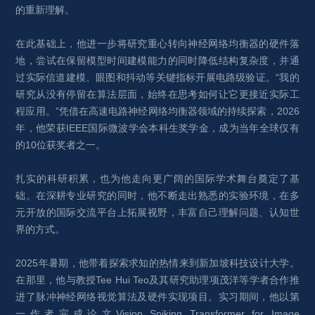
的重新理解。
在此基础上，他进一步将研究重心转向神经网络均衡器的硬件落
地，尝试在保留模型时间建模能力的同时降低结构复杂度，并通
过实际信道建模、眼图和抖动等关键指标开展电路级验证。“我的
研究从没有停留在算法层面，始终在思考如何让它更接近实际工
程应用。”凭借在高速电路神经网络均衡器领域的持续探索，2026
年，他荣获IEEE国际微波学会本科生奖学金，成为当年全球仅有
的10位获奖者之一。
扎实的科研积累，也为他走向更广阔的国际学术舞台奠定了基
础。在深耕专业研究的同时，他不断走出熟悉的实验环境，在多
元开放的国际交流平台上拓展视野，丰富自己理解问题、认知世
界的方式。
2025年暑期，他带着探索求知的热情来到新加坡科技设计大学。
在那里，他与教授Tee Hui Teo及其研究助理项茂洋等学者合作推
进了脉冲神经网络视觉算法及硬件实现项目。实习期间，他以第
一作者完成论文Vision Spiking Transformer for Image 