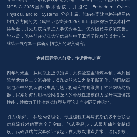
MCSoC 2025国际学术会议，并担任 "Embedded, Cyber-
Physical, and IoT Systems" 分会主席。凭借在高速电路神经网络
均衡器方向的突出成果，他荣获2026年IEEE国际微波学会本科生
奖学金，并先后获得浙江大学优秀学生、优秀团员等多项荣誉。
毕业后，他将前往浙江大学信息与电子工程学院攻读博士学位，
继续开展存算一体新架构芯片的深入研究。
奔赴国际学术前沿，传递青年之声
四年时光里，从课堂上汲取知识，到实验室里锤炼本领，再到国
际学术舞台上交流碰撞，项逸钦的求知之路不断延伸。他围绕高
速电路中的复杂信号失真问题，将研究方向聚焦于神经网络均衡
器，探索如何利用神经网络强大的非线性建模能力提升高速链路
性能，并致力于推动算法模型从理论走向实际硬件落地。
初入领域时，神经网络理论、专业编程工具与复杂的多平台联合
仿真流程对他而言全是空白。他从零起步，从最基础的文献阅
读、代码调试与实验验证做起，在无数次排查异常、迭代参数、