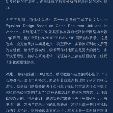
反复验证的打磨中，逐步练就了独立分析与解决问题的核心能
力。
大三下学期，项逸钦以学生第一作者身份完成了论文Neural 
Equalizer Design Based on Gated Recurrent Unit and its 
Variants，系统阐述了GRU及其变体在高速链路神经网络均衡器
中的应用，相关成果被2025 IEEE EMC+SIPI国际会议收录。这是
他第一次完整承担从问题定义、模型设计、实验验证到论文撰写
的全过程。相比于做实验，学术写作对他而言是更大的挑战，由
于缺乏经验，初稿在研究逻辑、论证链条上存在明显缺陷，经历
了多轮颠覆性修改。
对此，他特别感谢ZJUI研究员、助理教授马涵之的悉心指导。“马
老师没有只改语句和格式，而是带着我重新梳理整个研究的核心
逻辑，就是我们到底要解决什么问题？提出的方法为什么有效？
实验结果如何支撑结论？” 这种从根源上打磨研究的方式，让项逸
钦豁然开朗。他意识到，得到实验结果并不等于完成研究，只有
厘清问题、方法与结果之间的因果关系，才能形成完整且有说服
力的学术论证。这段修改论文的经历，本质上是一次对研究本身