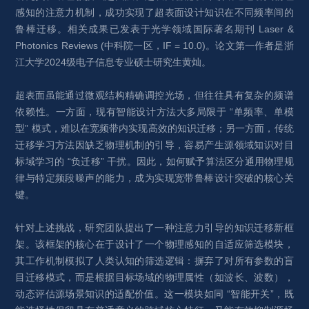
感知的注意力机制，成功实现了超表面设计知识在不同频率间的
鲁棒迁移。相关成果已发表于光学领域国际著名期刊 Laser & 
Photonics Reviews (中科院一区，IF = 10.0)。论文第一作者是浙
江大学2024级电子信息专业硕士研究生黄灿。
超表面虽能通过微观结构精确调控光场，但往往具有复杂的频谱
依赖性。一方面，现有智能设计方法大多局限于 “单频率、单模
型” 模式，难以在宽频带内实现高效的知识迁移；另一方面，传统
迁移学习方法因缺乏物理机制的引导，容易产生源领域知识对目
标域学习的 “负迁移” 干扰。因此，如何赋予算法区分通用物理规
律与特定频段噪声的能力，成为实现宽带鲁棒设计突破的核心关
键。
针对上述挑战，研究团队提出了一种注意力引导的知识迁移新框
架。该框架的核心在于设计了一个物理感知的自适应筛选模块，
其工作机制模拟了人类认知的筛选逻辑：摒弃了对所有参数的盲
目迁移模式，而是根据目标场域的物理属性（如波长、波数），
动态评估源场景知识的适配价值。这一模块如同 “智能开关”，既