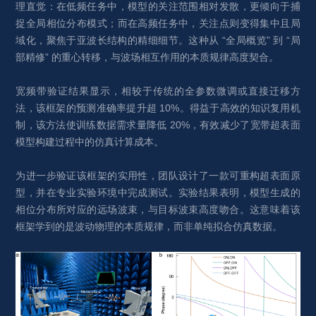
理直觉：在低频任务中，模型的关注范围相对发散，更倾向于捕
捉全局相位分布模式；而在高频任务中，关注点则变得集中且局
域化，聚焦于亚波长结构的精细细节。这种从 “全局概览” 到 “局
部精修” 的重心转移，与波场相互作用的本质规律高度契合。
宽频带验证结果显示，相较于传统的全参数微调或直接迁移方
法，该框架的预测准确率提升超 10%。得益于高效的知识复用机
制，该方法使训练数据需求量降低 20%，有效减少了宽带超表面
模型构建过程中的仿真计算成本。
为进一步验证该框架的实用性，团队设计了一款可重构超表面原
型，并在专业实验环境中完成测试。实验结果表明，模型生成的
相位分布所对应的远场波束，与目标波束高度吻合。这意味着该
框架学到的是波动物理的本质规律，而非单纯拟合仿真数据。