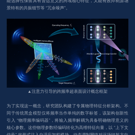
能选择性保留具有普适意义的跨域核心特征，又能有效抑制源场
景特有的共振细节等 “冗余噪声”。
▲注意力引导的跨频率超表面设计概念框架
为了实现这一概念，研究团队构建了专属物理特征分析架构。不
同于传统黑盒模型仅将频率当作单纯的数字标签，该架构创新性
引入 “物理频率编码器”，将输入频率解耦为具备明确物理意义的
核心参数。这些物理参数经编码转化为高维特征向量，以 “上下文
信号” 的形式注入自适应加权模块，动态调制网络对远场辐射方向