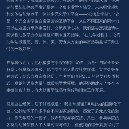
带着满满的交流成果回到校园，在深入了解同学们需求后，他决
定与团队伙伴共同发起搭建一个集专业学习辅导、未来职业规划
和文体技能培养于一体的多元化学习平台——“心海助学站”。“这
是一个完全由学生自发运营的互助平台，来自不同国家的同学们
可以在这里分享兴趣爱好、交流课堂心得。我们还会定期邀请学
院课程助教举办专题讲座和期末复习指导。”在助学过程中，心海
助学站涵盖德、智、体、美、劳五大方面的丰富活动赢得了师生
们的一致好评。
在寒暑假期间，他积极参与学院的招生宣传，为考生与家长答疑
解惑，分享就读体验。他与学生团队通过社交媒体、宣讲会等多
种方式，结合自身亲身经历，向考生们介绍ZJUI的跨学科培养模
式、卓越的师资力量与优质的学术环境。他还协助建立了多个考
生微信咨询群，有力助推学院品牌宣传和招生工作开展。
回顾这些经历，屈子轩感慨道：“我非常感谢ZJUI提供的国际化平
台，让我结识了许多来自不同国家的朋友，感受了多元文化的魅
力。作为学院的一份子，我希望能与学院携手共进，参与学院的
各类活动虽然投入了大量时间与精力，但使我的综合素质得到了