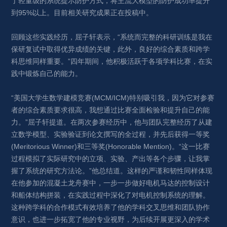
了轻量级的系统提示防护方式，将主流大模型的防护成功率提升
到95%以上。目前相关研究成果正在投稿中。
回顾这些实践经历，屈子轩表示，“系统而完整的科研训练是我在
保研复试中取得优异成绩的关键，此外，良好的综合素质和跨学
科思维同样重要。”四年期间，他积极活跃于各项学科比赛，在实
践中锻炼自己的能力。
“美国大学生数学建模竞赛(MCM/ICM)特别吸引我，因为它对参赛
者的综合素质要求很高，我想通过比赛全面检验和提升自己的能
力。”屈子轩提道。在两次参赛经历中，他与团队完整经历了从建
立数学模型、实验验证到论文撰写的全过程，并先后获得一等奖
(Meritorious Winner)和三等奖(Honorable Mention)。“这一比赛
过程模拟了实际研究中的立项、实验、产出等各个步骤，让我掌
握了系统的研究方法论。”他总结道。这样的严谨和韧性同样体现
在他参加的混凝土龙舟赛中，一步一步做好电机马达的控制设计
和船体结构拼装，在实践过程中深化了对电机控制系统的理解。
这种跨学科的合作模式有效培养了他的学科交叉思维和团队协作
意识，也进一步拓宽了他的专业视野，为后续开展更深入的学术