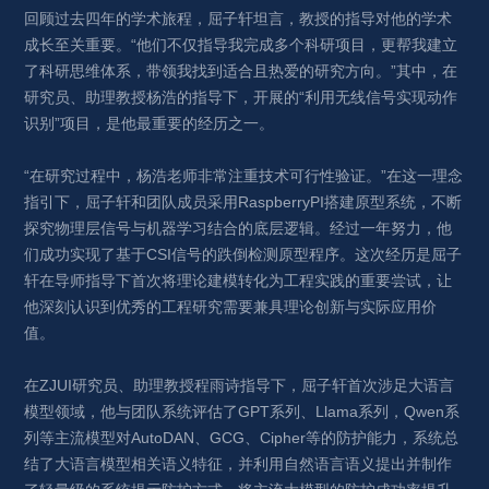
回顾过去四年的学术旅程，屈子轩坦言，教授的指导对他的学术
成长至关重要。“他们不仅指导我完成多个科研项目，更帮我建立
了科研思维体系，带领我找到适合且热爱的研究方向。”其中，在
研究员、助理教授杨浩的指导下，开展的“利用无线信号实现动作
识别”项目，是他最重要的经历之一。
“在研究过程中，杨浩老师非常注重技术可行性验证。”在这一理念
指引下，屈子轩和团队成员采用RaspberryPI搭建原型系统，不断
探究物理层信号与机器学习结合的底层逻辑。经过一年努力，他
们成功实现了基于CSI信号的跌倒检测原型程序。这次经历是屈子
轩在导师指导下首次将理论建模转化为工程实践的重要尝试，让
他深刻认识到优秀的工程研究需要兼具理论创新与实际应用价
值。
在ZJUI研究员、助理教授程雨诗指导下，屈子轩首次涉足大语言
模型领域，他与团队系统评估了GPT系列、Llama系列，Qwen系
列等主流模型对AutoDAN、GCG、Cipher等的防护能力，系统总
结了大语言模型相关语义特征，并利用自然语言语义提出并制作