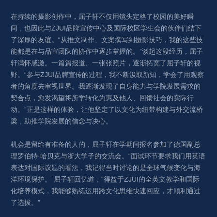
在持续的摄影创作中，屈子轩不仅用镜头定格了校园的美好瞬
间，也因此与ZJUI品牌宣传中心及国际校区学生会的伙伴们结下
了深厚的友谊。“从推文制作、文案撰写到摄影技巧，我的这些技
能都是在与品宣团队的协作中逐步掌握的。”谈起这段经历，屈子
轩满怀感激。一篇篇报道、一张张照片，逐渐拓宽了屈子轩的视
野。“参与ZJUI品牌宣传的过程，我不断汲取新知，学会了用观察
者的角度去审视世界。我逐渐发现了自身能力与学院发展需求的
契合点，愈发渴望将所学转化为惠及他人、回馈社会的实际行
动。”正是这样的体验，让他坚定了以文化为纽带构建与外交流桥
梁，助推学院发展的信念与决心。
机会是留给有准备的人的，屈子轩在学期间报名参加了德国副总
理罗伯特·哈贝克与浙大学子的交流会。“面试环节要求我们用英语
表达对国际议题的看法，我记得当时讨论的是全球气候变化与海
洋环境保护。”屈子轩回忆道，“得益于ZJUI的全英文教学和国际
化培养模式，我能够熟练运用跨文化思维快速回应，才顺利通过
了选拔。”