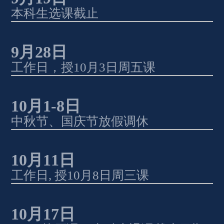
本科生选课截止
9
月
28
日
工作日，授
10
月
3
日周五课
10
月
1-8
日
中秋节、国庆节放假调休
10
月
11
日
工作日
, 
授
10
月
8
日周三课
10
月
17
日