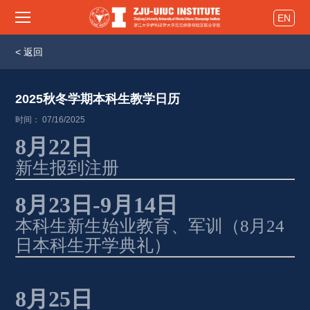
EN
< 返回
2025秋冬学期本科生教学日历 
时间： 07/16/2025
8
月
22
日
新生报到注册 
8
月
23
日
-9
月
14
日
本科生新生始业教育、军训（
8
月
24
日本科生开学典礼）
8
月
25
日