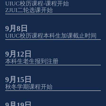
UIUC
校历课程
-
课程开始
ZJUI
二轮选课开始
9
月
8
日
UIUC
校历课程本科生加课截止时间
9
月
12
日 
本科生老生报到注册
9
月
15
日
秋冬学期课程开始
9
月
19
日