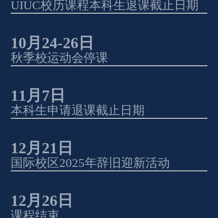
UIUC
校历课程本科生退课截止日期
10
月
24-26
日 
秋季校运动会停课
11
月
7
日
本科生申请退课截止日期
12
月
21
日 
国际校区
2025
年辞旧迎新活动
12
月
26
日 
课程结束