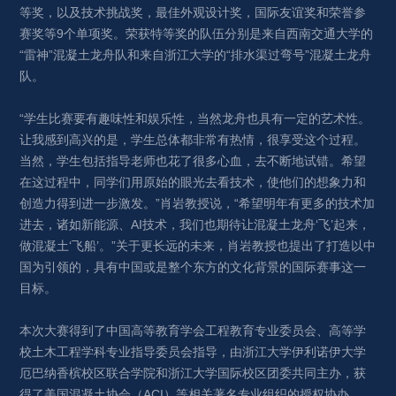
等奖，以及技术挑战奖，最佳外观设计奖，国际友谊奖和荣誉参
赛奖等9个单项奖。荣获特等奖的队伍分别是来自西南交通大学的
“雷神”混凝土龙舟队和来自浙江大学的“排水渠过弯号”混凝土龙舟
队。
“学生比赛要有趣味性和娱乐性，当然龙舟也具有一定的艺术性。
让我感到高兴的是，学生总体都非常有热情，很享受这个过程。
当然，学生包括指导老师也花了很多心血，去不断地试错。希望
在这过程中，同学们用原始的眼光去看技术，使他们的想象力和
创造力得到进一步激发。”肖岩教授说，“希望明年有更多的技术加
进去，诸如新能源、AI技术，我们也期待让混凝土龙舟‘飞’起来，
做混凝土‘飞船’。”关于更长远的未来，肖岩教授也提出了打造以中
国为引领的，具有中国或是整个东方的文化背景的国际赛事这一
目标。
本次大赛得到了中国高等教育学会工程教育专业委员会、高等学
校土木工程学科专业指导委员会指导，由浙江大学伊利诺伊大学
厄巴纳香槟校区联合学院和浙江大学国际校区团委共同主办，获
得了美国混凝土协会（ACI）等相关著名专业组织的授权协办。