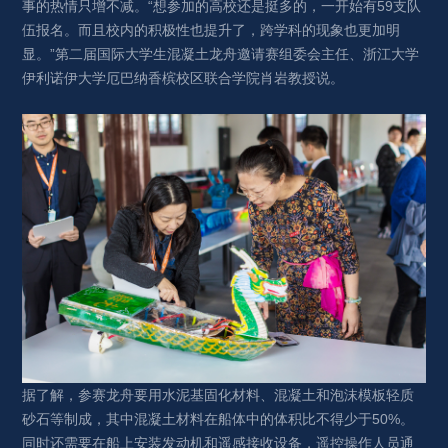
事的热情只增不减。“想参加的高校还是挺多的，一开始有59支队
伍报名。而且校内的积极性也提升了，跨学科的现象也更加明
显。”第二届国际大学生混凝土龙舟邀请赛组委会主任、浙江大学
伊利诺伊大学厄巴纳香槟校区联合学院肖岩教授说。
据了解，参赛龙舟要用水泥基固化材料、混凝土和泡沫模板轻质
砂石等制成，其中混凝土材料在船体中的体积比不得少于50%。
同时还需要在船上安装发动机和遥感接收设备，遥控操作人员通