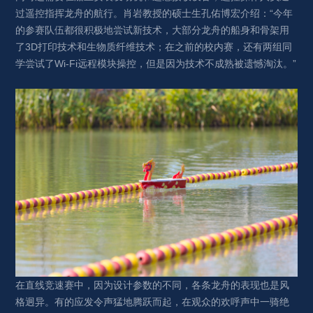
过遥控指挥龙舟的航行。肖岩教授的硕士生孔佑博宏介绍：“今年
的参赛队伍都很积极地尝试新技术，大部分龙舟的船身和骨架用
了3D打印技术和生物质纤维技术；在之前的校内赛，还有两组同
学尝试了Wi-Fi远程模块操控，但是因为技术不成熟被遗憾淘汰。”
在直线竞速赛中，因为设计参数的不同，各条龙舟的表现也是风
格迥异。有的应发令声猛地腾跃而起，在观众的欢呼声中一骑绝