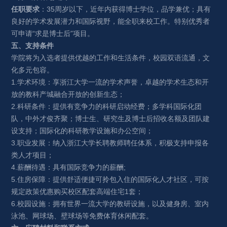
任职要求
：
3
5周岁以下，
近年内获得博士学位，品学兼优；具有
良好的学术发展潜力和国际视野，能全职来校工作。
特别优秀者
可申请“求是博士后”项目。
五、支持条件
学院将为入选者提供优越的工作和生活条件，校园双语流通，文
化多元包容。
1.学术环境：
享浙江大学一流的学术声誉，卓越的学术生态和开
放的教科产城融合开放的创新生态；
2.
科研
条件
：提供有竞争力的科研启动经费；多学科国际化团
队，中外才俊齐聚；博士生、研究生及博士后招收名额及团队建
设支持；国际化的科研教学设施和办公空间；
3.职业发展
：纳入浙江大学长聘教师聘任体系
，
积极支持申报各
类人才项目；
4.薪酬待遇：
具有国际竞争力的薪酬;
5.
住房保障：提
供舒适便捷可拎包入住的
国际化人才社区，
可按
规定政策
优惠购买校
区配套
高端住宅1套；
6.校园设施：拥有世界一流大学的教研设施，以及健身房、室内
泳池、网球场、壁球场等免费体育休闲配套。