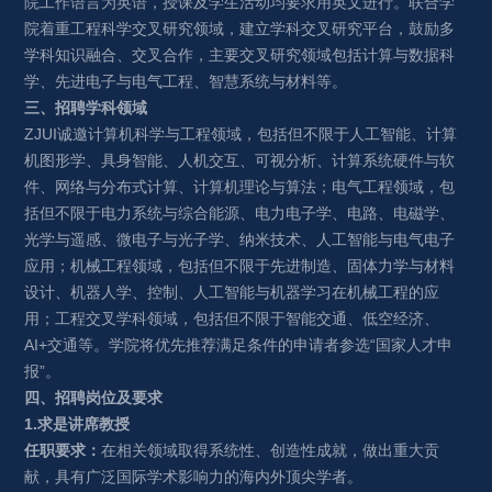
院工作语言为英语，授课及学生活动均要求用英文进行。联合学
院着重工程科学交叉研究领域，建立学科交叉研究平台，鼓励多
学科知识融合、交叉合作，主要交叉研究领域包括计算与数据科
学、先进电子与电气工程、智慧系统与材料等。
三、招聘学科领域
ZJUI诚邀
计算机科学与
工程
领域，包括但不限于人工智能、计算
机图形学、具身智能、人机交互、可视分析、计算系统硬件与软
件、网络与分布式计算、计算机理论与算法
；
电
气
工程领域，包
括但不限于
电力系统与综合能源、电力电子学、电路、电磁学、
光学与遥感、微电子与光子学、纳米技术
、
人工智能与电气电子
应用；
机械工程领域，包括但不限于
先进制造
、
固体力学与材料
设计
、
机器人学
、
控制
、
人工智能与机器学习在机械工程的应
用
；
工程交叉学科领域
，
包括但不限于
智能交通、低空经济、
AI+交通等
。学院将优先推荐满足条件的申请者参选“国家人才申
报”。
四、
招聘岗位及要求
1.求是讲席教授
任职要求：
在相关领域取得系统性、创造性成就，做出重大贡
献，具有广泛国际学术影响力的海内外顶尖学者。