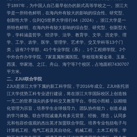
于1897年，为中国人自己最早创办的新式高等学校之一。浙江大
学是一所特色鲜明，在海内外有较大的影响的综合性、研究型、
创新性大学，位列QS世界大学排行44（2024）。浙江大学是一
所特色鲜明、在海内外有较大影响的综合型、研究型、创新型大
学，学科涵盖哲学、经济学、法学、教育学、文学、历史学、理
学、工学、农学、医学、管理学、艺术学、交叉学科等13个门
类，设有7个学部、41个专业学院（系）、1个工程师学院、2个
中外合作办学学院、7家直属附属医院。学校现有紫金港、玉泉、
西溪、华家池、之江、舟山、海宁等7个校区，占地面积7430707
平方米。
二、
ZJUI
联合学院
ZJUI是浙江大学下属的新工科学院，于2016年成立。ZJUI依托浙
江大学
优势
工科专业进行建设，将在浙江大学国际校区上创造独
一无二的世界顶尖的多学科交叉教育平台。学院小而精，以精细
化管理为宗旨，培养学生
全球
领导力、团队协作能力，创造卓越
的学习体验。联合学院诚邀具有多元背景、经验、理念，认同多
元和包容价值观的杰出英才加盟联合学院。培养专业包括电子与
计算机工程、电气工程及其自动化、机械工程、土木工程
等
。学