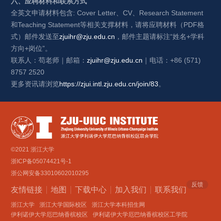
六、
应聘材料和联系方式
全英文申请材料包含: 
C
over Letter
、
CV
、
R
esearch Statement
和Teaching Statement等相关支撑材料，请将应聘材料（PDF格
式）邮件发送至
zjuihr
@zju.edu.cn
，
邮件主题请标注“姓名+学科
方向+岗位”。
联系人：苟老师｜邮箱：
zjuihr
@zju.edu.cn
｜电话：+86 (571) 
8757 2520
更多资讯请浏览
https://zjui.intl.zju.edu.cn/join/83
。
©2021 浙江大学
浙ICP备05074421号-1
浙公网安备33010602010295
反馈
友情链接
地图
下载中心
加入我们
联系我们 
浙江大学
浙江大学国际校区
浙江大学本科招生网
伊利诺伊大学厄巴纳香槟校区
伊利诺伊大学厄巴纳香槟校区工学院