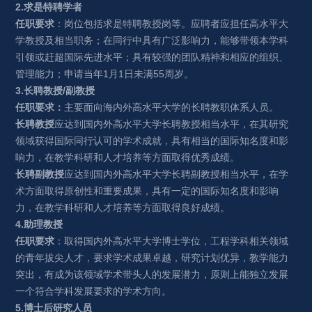
2.求是特聘学者
任职要求
：岗位包括求是特聘教授岗等。应聘者应担任高水平大
学教授及相当职务；在同行中具有广泛影响力，能够带领本学科
引领或赶超国际先进水平；具有较强的团队精神和相应的组织、
管理能力；申请当年1月1日未满55周岁。
3.长聘教授/副教授
任职要求：
主要面向海内外高水平大学的长聘教职体系人员。
长聘教授
应达到国内外高水平大学长聘教授相当水平，在其研究
领域获得国际同行认可的学术成就，具有相当的国际知名度和影
响力，在教学科研和人才培养等方面取得优秀成绩。
长聘副教授
应达到国内外高水平大学长聘副教授相当水平，
在学
术方面取得原创性和重要成果，具有一定的国际知名度和影响
力，在教学科研和人才培养等方面取得良好成绩。
4.助理教授
任职要求
：取得国内外高水平大学博士学位，
工程学科
相关领域
的青年拔尖人才，
要求学术成果卓越，研究计划优异，教学能力
突出
，
有成为该领域学术带头人的发展潜力，原则上能独立发展
一个符合学科发展要求的学术方向。
5.博士后研究人员