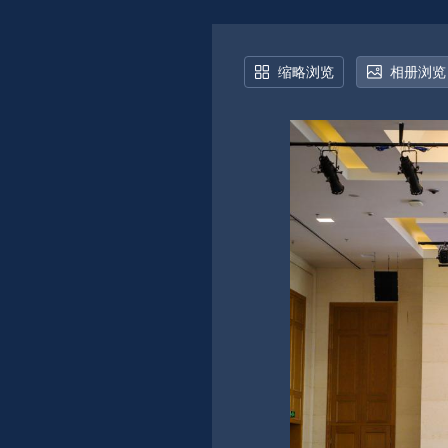
缩略浏览
相册浏览