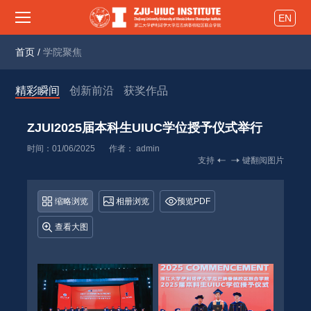
EN
首页
/
学院聚焦
精彩瞬间
创新前沿
获奖作品
ZJUI2025届本科生UIUC学位授予仪式举行 
时间：01/06/2025
作者： 
admin
支持
键翻阅图片
缩略浏览
相册浏览
预览PDF
查看大图