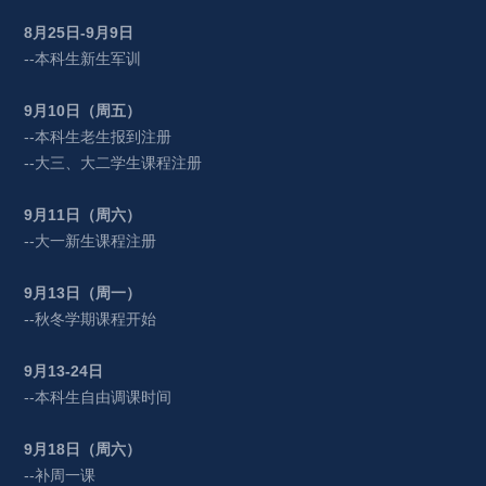
8
月
25
日
-9
月
9
日
--本科生新生军训
9
月
10
日（周五）
--本科生老生报到注册
--大三、大二学生课程注册
9
月
11
日（周六）
--大一新生课程注册
9
月
13
日（周一）
--秋冬学期课程开始
9
月
13-24
日
--本科生自由调课时间
9
月
18
日（周六）
--补周一课