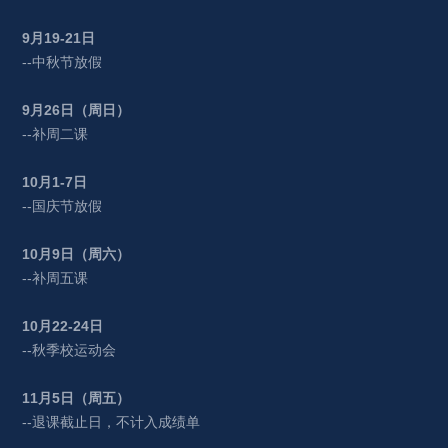
9
月
19-21
日
--中秋节放假
9
月
26
日（周日）
--补周二课
10
月
1-7
日
--国庆节放假
10
月
9
日（周六）
--补周五课
10
月
22-24
日
--秋季校运动会
11
月
5
日（周五）
--退课截止日，不计入成绩单