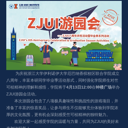
为庆祝浙江大学伊利诺伊大学厄巴纳香槟校区联合学院成立
八周年，丰富本研同学毕业季活动形式，同时强化学院师生对竺
可桢精神的理解和感悟，学院将于
4
月
13
日
12:00
在
钟楼广场
举办
ZJUI
游园会活动。
本次游园会包含了八项极具趣味性和挑战性的游戏项目，并
准备了丰富的惊喜奖品，让参与师生不仅能够充分体验到学院浓
厚的文化氛围，更有机会深刻感受竺可桢精神的独特魅力。
欢迎大家一起感受学院的温暖与力量，共同为
ZJUI
的美好未